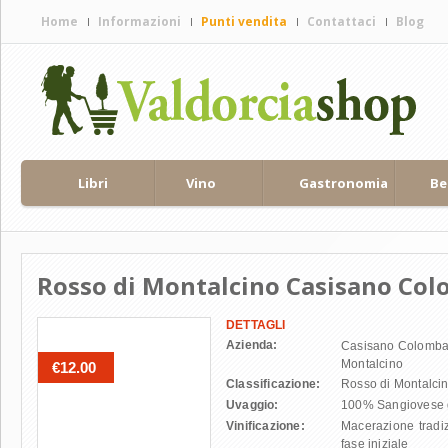
Home
Informazioni
Punti vendita
Contattaci
Blog
Home page
Filosofia
Spedizioni
Contattaci
Aziende
Libri
Vino
Gastronomia
Be
Val d'Orcia, il territorio
Brunello di Montalcino
Rosso di Montalcino Casisano Col
DETTAGLI
Azienda:
Casisano Colomb
Montalcino
€12.00
Classificazione:
Rosso di Montalci
Uvaggio:
100% Sangiovese 
Vinificazione:
Macerazione tradiz
fase iniziale