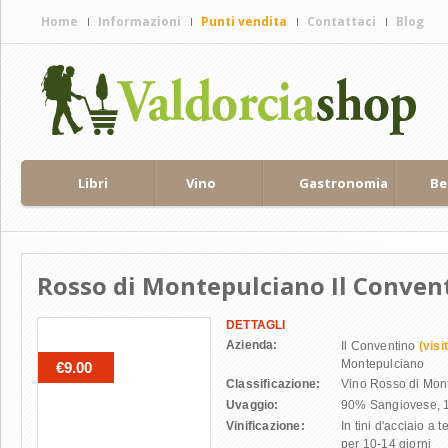
Home
Informazioni
Punti vendita
Contattaci
Blog
Home page
Filosofia
Spedizioni
Contattaci
Aziende
Libri
Vino
Gastronomia
Be
Val d'Orcia, il territorio
Brunello di Montalcino
Rosso di Montepulciano Il Convent
DETTAGLI
Azienda:
Il Conventino
(visi
Montepulciano
€9.00
Classificazione:
Vino Rosso di Mon
Uvaggio:
90% Sangiovese, 
Vinificazione:
In tini d'acciaio a
per 10-14 giorni