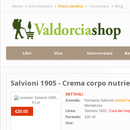
Home
Informazioni
Punti vendita
Contattaci
Blog
Home page
Filosofia
Spedizioni
Contattaci
Aziende
Libri
Vino
Gastronomia
Be
Val d'Orcia, il territorio
Brunello di Montalcino
Salvioni 1905 - Crema corpo nutri
DETTAGLI
Azienda:
Farmacia Salvioni
(visita l
Montalcino
€20.00
Linea:
Salvioni 1905,
Cura del cor
Formato:
100 ml
Uso:
-